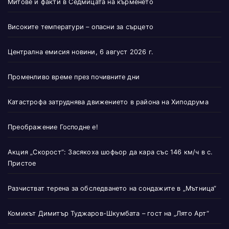
Митове и факти в Седмицата на кърменето
Високите температури – опасни за сърцето
Централна емисия новини, 6 август 2026 г.
Променливо време през почивните дни
Катастрофа затруднява движението в района на Хиподрума
Преображение Господне е!
Акция „Скорост“: Засякоха шофьор да кара със 146 км/ч в с.
Пристое
Разчистват терена за обследването на сондажите в „Мътница“
Комикът Димитър Туджаров-Шкумбата – гост на „Лято Арт“