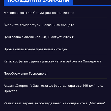
ПОСЛЕДНИ ПУБЛИКАЦИИ
Митове и факти в Седмицата на кърменето
Високите температури – опасни за сърцето
Централна емисия новини, 6 август 2026 г.
Променливо време през почивните дни
Катастрофа затруднява движението в района на Хиподрума
Преображение Господне е!
Акция „Скорост“: Засякоха шофьор да кара със 146 км/ч в с.
Пристое
Разчистват терена за обследването на сондажите в „Мътница“