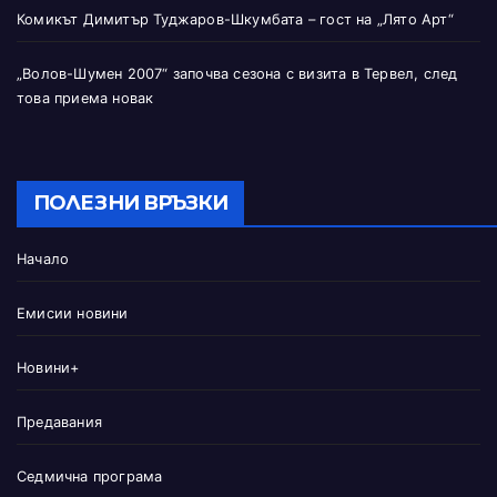
Комикът Димитър Туджаров-Шкумбата – гост на „Лято Арт“
„Волов-Шумен 2007“ започва сезона с визита в Тервел, след
това приема новак
ПОЛЕЗНИ ВРЪЗКИ
Начало
Емисии новини
Новини+
Предавания
Седмична програма