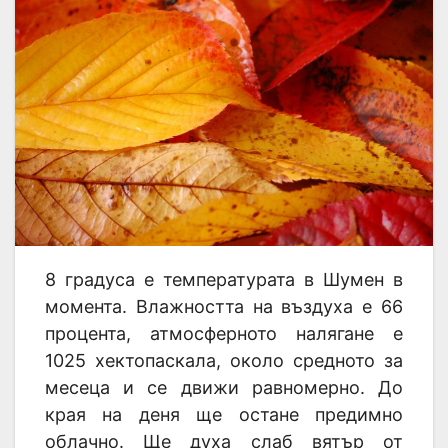
8 градуса е температурата в Шумен в
момента. Влажността на въздуха е 66
процента, атмосферното налягане е
1025 хектопаскала, около средното за
месеца и се движи равномерно. До
края на деня ще остане предимно
облачно. Ще духа слаб вятър от