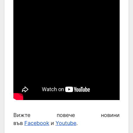
Вижте повече новини
във
Facebook
и
Youtube
.