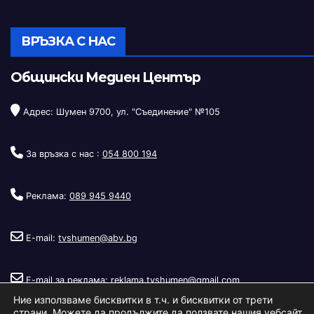
ВРЪЗКА С НАС
Общински Медиен Център
Адрес: Шумен 9700, ул. "Съединение" №105
За връзка с нас :
054 800 194
Реклама:
089 945 9440
E-mail:
tvshumen@abv.bg
E-mail за реклама:
reklama.tvshumen@gmail.com
Ние използваме бисквитки в т.ч. и бисквитки от трети
страни. Можете да продължите да ползвате нашия уебсайт