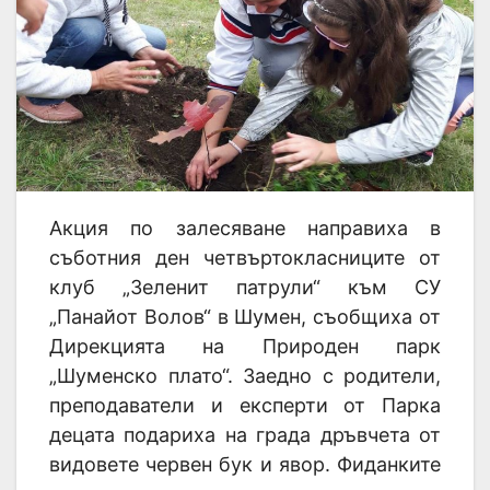
Акция по залесяване направиха в
съботния ден четвъртокласниците от
клуб „Зеленит патрули“ към СУ
„Панайот Волов“ в Шумен, съобщиха от
Дирекцията на Природен парк
„Шуменско плато“. Заедно с родители,
преподаватели и експерти от Парка
децата подариха на града дръвчета от
видовете червен бук и явор. Фиданките