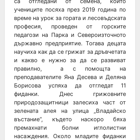
са отгледани от семена, които
учениците посяха през 2019 година по
време на урок за гората и лесовъдската
професия, проведен от горските
педагози на Парка и Североизточното
държавно предприятие. Тогава децата
научиха как да се грижат за дръвчетата
и какво е нужно за да се развиват
правилно, а с помощта на
преподавателите Яна Десева и Деляна
Борисова успяха да отгледат 11
фиданки. Днес грижовните
природозащитници залесиха част от
зелената алея на улица „Владайско
въстание“, където наскоро бяха
премахнати болни иглолистни
насаждения. Около младите фиданки