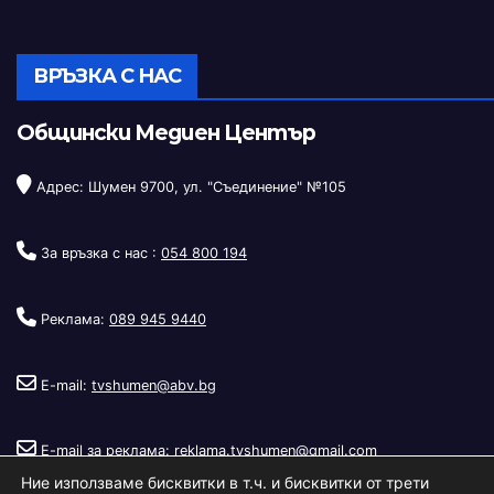
ВРЪЗКА С НАС
Общински Медиен Център
Адрес: Шумен 9700, ул. "Съединение" №105
За връзка с нас :
054 800 194
Реклама:
089 945 9440
E-mail:
tvshumen@abv.bg
E-mail за реклама:
reklama.tvshumen@gmail.com
Ние използваме бисквитки в т.ч. и бисквитки от трети