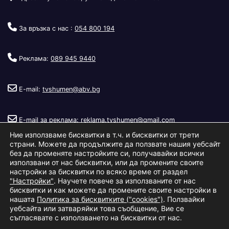
За връзка с нас :
054 800 194
Реклама:
089 945 9440
E-mail:
tvshumen@abv.bg
E-mail за реклама:
reklama.tvshumen@gmail.com
Ние използваме бисквитки в т.ч. и бисквитки от трети
страни. Можете да продължите да ползвате нашия уебсайт
без да променяте настройките си, получавайки всички
използвани от нас бисквитки, или да промените своите
настройки за бисквитки по всяко време от раздел
"Настройки"
. Научете повече за използваните от нас
Copyright © 2026
Телевизия Шумен
.
|
Изработка:
S.I.T Solutions
бисквитки и как можете да промените своите настройки в
нашата
Политика за бисквитките ("cookies")
. Ползвайки
Ltd.
уебсайта или затваряйки това съобщение, Вие се
съгласявате с използването на бисквитки от нас.
За нас
Реклама
Условия за ползване