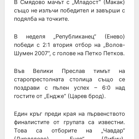
В Смядово мачът с „Младост“ (Макак)
също не излъчи победител и завърши с
подялба на точките.
В неделя „Републиканец“ (Енево)
победи с 2:1 втория отбор на „Волов-
Шумен 2007“, с голове на Петко Петков.
Във Велики Преслав тимът на
старопрестолната столица също се
поздрави с пълен успех – 6:0 над
гостите от „Ендже“ (Царев брод).
Един кръг преди края на първенството
финалистите от групата са известни.
Това са отборите на „Чавдар“
(Дивдядово), „Енев“ (Дибич),