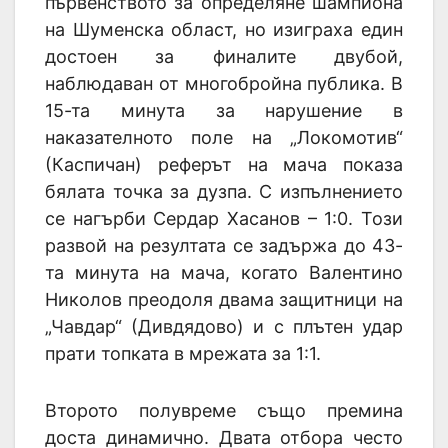
първенството за определяне шампиона
на Шуменска област, но изиграха един
достоен за финалите двубой,
наблюдаван от многобройна публика. В
15-та минута за нарушение в
наказателното поле на „Локомотив“
(Каспичан) реферът на мача показа
бялата точка за дузпа. С изпълнението
се нагърби Сердар Хасанов – 1:0. Този
развой на резултата се задържа до 43-
та минута на мача, когато Валентино
Николов преодоля двама защитници на
„Чавдар“ (Дивдядово) и с плътен удар
прати топката в мрежата за 1:1.
Второто полувреме също премина
доста динамично. Двата отбора често