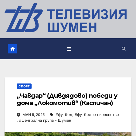
СПОРТ
„Чавдар“ (Дивдядово) победи у
дома „Локомотив“ (Каспичан)
МАЙ 5, 2025
#футбол
,
#футболно първенство
,
#Централна група - Шумен