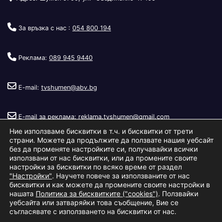
За връзка с нас :
054 800 194
Реклама:
089 945 9440
E-mail:
tvshumen@abv.bg
E-mail за реклама:
reklama.tvshumen@gmail.com
Ние използваме бисквитки в т.ч. и бисквитки от трети
страни. Можете да продължите да ползвате нашия уебсайт
без да променяте настройките си, получавайки всички
използвани от нас бисквитки, или да промените своите
настройки за бисквитки по всяко време от раздел
"Настройки"
. Научете повече за използваните от нас
Copyright © 2026
Телевизия Шумен
.
|
Изработка:
S.I.T Solutions
бисквитки и как можете да промените своите настройки в
нашата
Политика за бисквитките ("cookies")
. Ползвайки
Ltd.
уебсайта или затваряйки това съобщение, Вие се
съгласявате с използването на бисквитки от нас.
За нас
Реклама
Условия за ползване