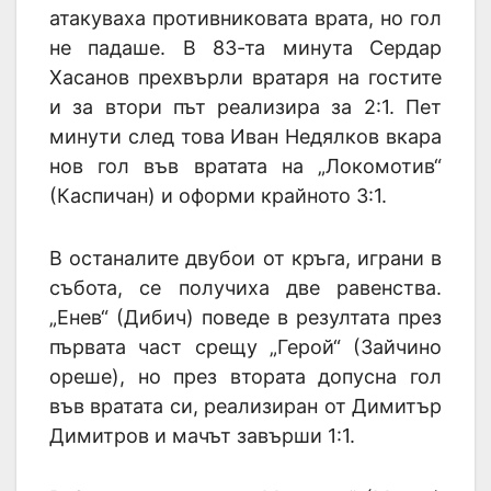
атакуваха противниковата врата, но гол
не падаше. В 83-та минута Сердар
Хасанов прехвърли вратаря на гостите
и за втори път реализира за 2:1. Пет
минути след това Иван Недялков вкара
нов гол във вратата на „Локомотив“
(Каспичан) и оформи крайното 3:1.
В останалите двубои от кръга, играни в
събота, се получиха две равенства.
„Енев“ (Дибич) поведе в резултата през
първата част срещу „Герой“ (Зайчино
ореше), но през втората допусна гол
във вратата си, реализиран от Димитър
Димитров и мачът завърши 1:1.