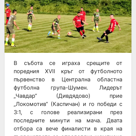
В събота се играха срещите от
поредния ХVII кръг от футболното
първенство в Централна областна
футболна група-Шумен. Лидерът
„Чавдар“ (Дивдядово) прие
„Локомотив“ (Каспичан) и го победи с
3:1, с голове реализирани през
последните минути на мача. Двата
отбора са вече финалисти в края на