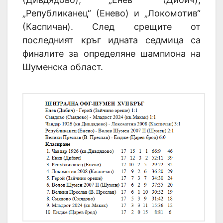
„Републиканец“ (Енево) и „Локомотив“
(Каспичан). След срещите от
последният кръг идната седмица са
финалите за определяне шампиона на
Шуменска област.