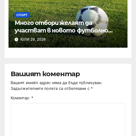
СПОРТ
Много отбори желаят да
участват в новото футболно
първенство в Шумен
ЮЛИ 29, 2026
Вашият коментар
Вашият имейл адрес няма да бъде публикуван.
Задължителните полета са отбелязани с
*
Коментар:
*