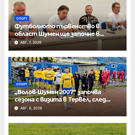
СПОРТ
Футболното първенство в
област Шумен ще започне в
началото на септември
АВГ. 7, 2026
СПОРТ
„Волов-Шумен 2007“ започва
сезона с визита в Тервел, след
това приема новак
АВГ. 6, 2026