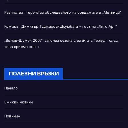
Разчистват терена за обследването на сондажите в „Мътница“
Комикът Димитър Туджаров-Шкумбата – гост на „Лято Арт“
„Волов-Шумен 2007“ започва сезона с визита в Тервел, след
това приема новак
ПОЛЕЗНИ ВРЪЗКИ
Начало
Емисии новини
Новини+