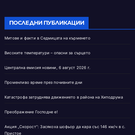
ПОСЛЕДНИ ПУБЛИКАЦИИ
Митове и факти в Седмицата на кърменето
Високите температури – опасни за сърцето
Централна емисия новини, 6 август 2026 г.
Променливо време през почивните дни
Катастрофа затруднява движението в района на Хиподрума
Преображение Господне е!
Акция „Скорост“: Засякоха шофьор да кара със 146 км/ч в с.
Пристое