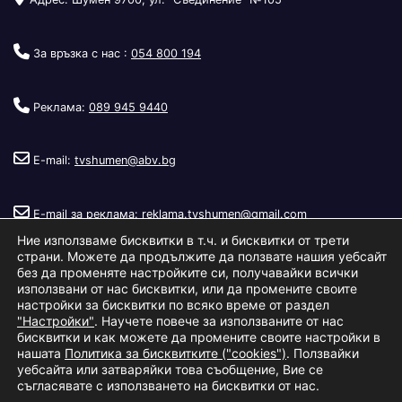
За връзка с нас :
054 800 194
Реклама:
089 945 9440
E-mail:
tvshumen@abv.bg
E-mail за реклама:
reklama.tvshumen@gmail.com
Ние използваме бисквитки в т.ч. и бисквитки от трети
страни. Можете да продължите да ползвате нашия уебсайт
без да променяте настройките си, получавайки всички
използвани от нас бисквитки, или да промените своите
настройки за бисквитки по всяко време от раздел
"Настройки"
. Научете повече за използваните от нас
Copyright © 2026
Телевизия Шумен
.
|
Изработка:
S.I.T Solutions
бисквитки и как можете да промените своите настройки в
нашата
Политика за бисквитките ("cookies")
. Ползвайки
Ltd.
уебсайта или затваряйки това съобщение, Вие се
съгласявате с използването на бисквитки от нас.
За нас
Реклама
Условия за ползване