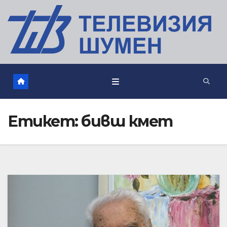
Етикет:
бивш кмет