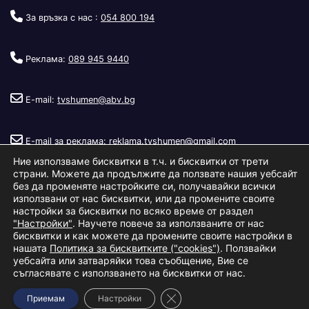
За връзка с нас :
054 800 194
Реклама:
089 945 9440
E-mail:
tvshumen@abv.bg
E-mail за реклама:
reklama.tvshumen@gmail.com
Ние използваме бисквитки в т.ч. и бисквитки от трети
страни. Можете да продължите да ползвате нашия уебсайт
без да променяте настройките си, получавайки всички
използвани от нас бисквитки, или да промените своите
настройки за бисквитки по всяко време от раздел
"Настройки"
. Научете повече за използваните от нас
Copyright © 2026
Телевизия Шумен
.
|
Изработка:
S.I.T Solutions
бисквитки и как можете да промените своите настройки в
нашата
Политика за бисквитките ("cookies")
. Ползвайки
Ltd.
уебсайта или затваряйки това съобщение, Вие се
съгласявате с използването на бисквитки от нас.
За нас
Реклама
Условия за ползване
Политика за бисквитки
Close GDPR Cookie Banner
Приемам
Настройки