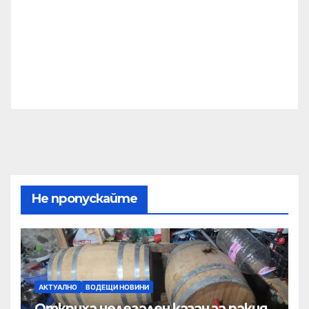
Не пропускайте
АКТУАЛНО
ВОДЕЩИ НОВИНИ
Откриха нелегален казан за ракия