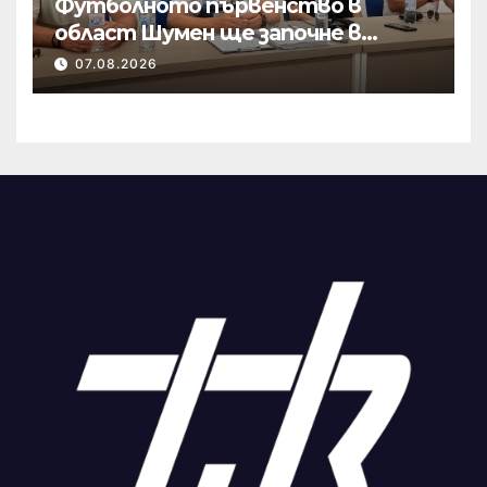
Футболното първенство в
област Шумен ще започне в
началото на септември
07.08.2026