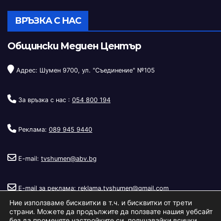
ВРЪЗКА С НАС
Общински Медиен Център
Адрес: Шумен 9700, ул. "Съединение" №105
За връзка с нас :
054 800 194
Реклама:
089 945 9440
E-mail:
tvshumen@abv.bg
E-mail за реклама:
reklama.tvshumen@gmail.com
Ние използваме бисквитки в т.ч. и бисквитки от трети
страни. Можете да продължите да ползвате нашия уебсайт
без да променяте настройките си, получавайки всички