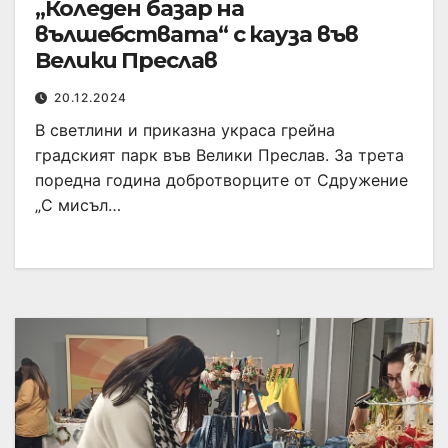
„Коледен базар на
вълшебствата“ с кауза във
Велики Преслав
20.12.2024
В светлини и приказна украса грейна
градският парк във Велики Преслав. За трета
поредна година добротворците от Сдружение
„С мисъл…