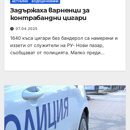
АКТУАЛНО
ВОДЕЩИ НОВИНИ
Задържаха варненци за
контрабандни цигари
07.04.2025
1640 къса цигари без бандерол са намерени и
иззети от служители на РУ- Нови пазар,
съобщават от полицията. Малко преди…