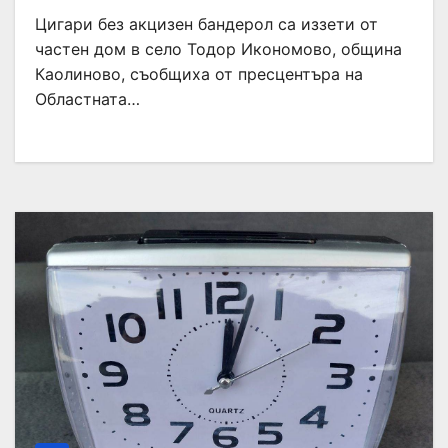
Цигари без акцизен бандерол са иззети от
частен дом в село Тодор Икономово, община
Каолиново, съобщиха от пресцентъра на
Областната…