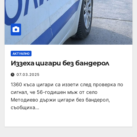
АКТУАЛНО
Иззеха цигари без бандерол
07.03.2025
1360 къса цигари са иззети след проверка по
сигнал, че 56-годишен мъж от село
Методиево държи цигари без бандерол,
съобщиха…