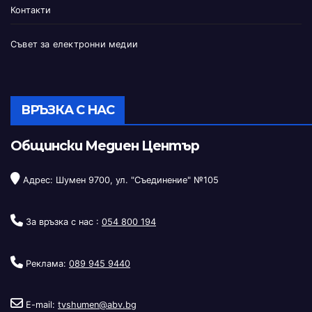
Контакти
Съвет за електронни медии
ВРЪЗКА С НАС
Общински Медиен Център
Адрес: Шумен 9700, ул. "Съединение" №105
За връзка с нас :
054 800 194
Реклама:
089 945 9440
E-mail:
tvshumen@abv.bg