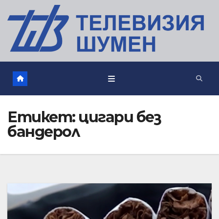
Етикет:
цигари без
бандерол