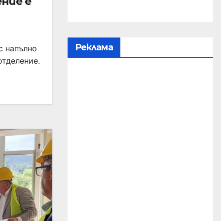
ние е
Реклама
с напълно
отделение.