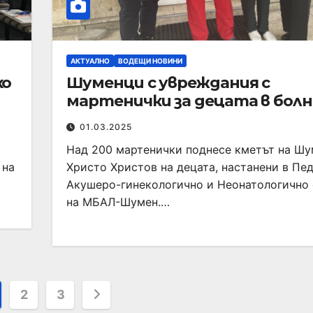
АКТУАЛНО
ВОДЕЩИ НОВИНИ
ко
Шуменци с увреждания с
мартенички за децата в бол
01.03.2025
Над 200 мартенички поднесе кметът на Ш
 на
Христо Христов на децата, настанени в Пе
Акушеро-гинекологично и Неонатологично
на МБАЛ-Шумен.…
2
3