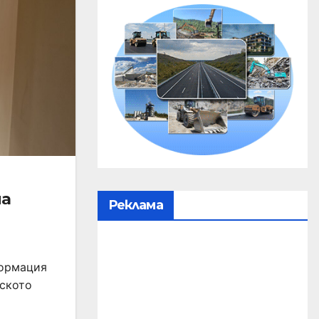
на
Реклама
формация
тското