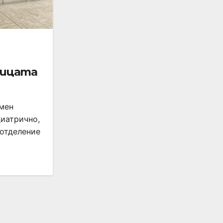
ницата
умен
диатрично,
 отделение