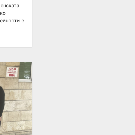
менската
ско
дейности е