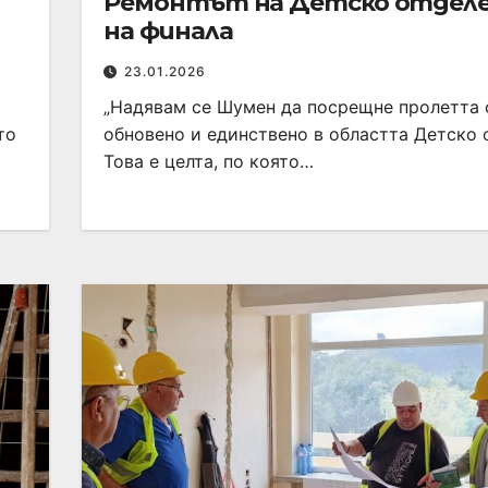
Ремонтът на Детско отделе
на финала
23.01.2026
„Надявам се Шумен да посрещне пролетта 
то
обновено и единствено в областта Детско 
Това е целта, по която…