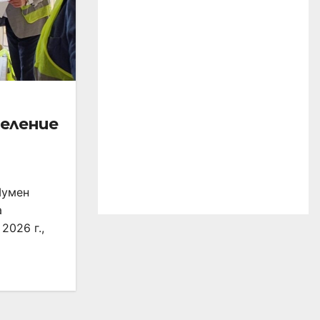
еление
Шумен
а
2026 г.,