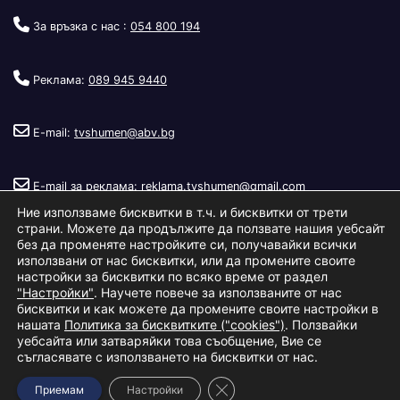
За връзка с нас :
054 800 194
Реклама:
089 945 9440
E-mail:
tvshumen@abv.bg
E-mail за реклама:
reklama.tvshumen@gmail.com
Ние използваме бисквитки в т.ч. и бисквитки от трети
страни. Можете да продължите да ползвате нашия уебсайт
без да променяте настройките си, получавайки всички
използвани от нас бисквитки, или да промените своите
настройки за бисквитки по всяко време от раздел
"Настройки"
. Научете повече за използваните от нас
Copyright © 2026
Телевизия Шумен
.
|
Изработка:
S.I.T Solutions
бисквитки и как можете да промените своите настройки в
нашата
Политика за бисквитките ("cookies")
. Ползвайки
Ltd.
уебсайта или затваряйки това съобщение, Вие се
съгласявате с използването на бисквитки от нас.
За нас
Реклама
Условия за ползване
Политика за бисквитки
Close GDPR Cookie Banner
Приемам
Настройки