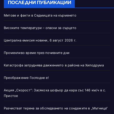
ПОСЛЕДНИ ПУБЛИКАЦИИ
Митове и факти в Седмицата на кърменето
Високите температури – опасни за сърцето
Централна емисия новини, 6 август 2026 г.
Променливо време през почивните дни
Катастрофа затруднява движението в района на Хиподрума
Преображение Господне е!
Акция „Скорост“: Засякоха шофьор да кара със 146 км/ч в с.
Пристое
Разчистват терена за обследването на сондажите в „Мътница“