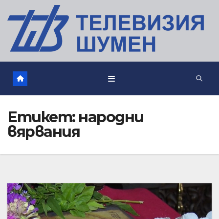
Етикет:
народни
вярвания