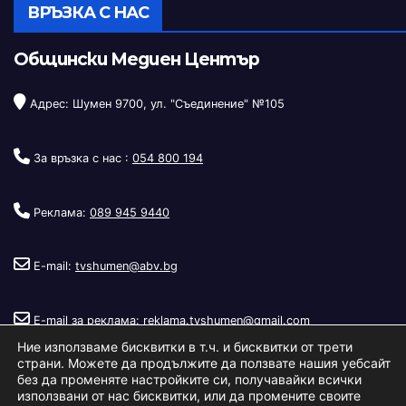
ВРЪЗКА С НАС
Общински Медиен Център
Адрес: Шумен 9700, ул. "Съединение" №105
За връзка с нас :
054 800 194
Реклама:
089 945 9440
E-mail:
tvshumen@abv.bg
E-mail за реклама:
reklama.tvshumen@gmail.com
Ние използваме бисквитки в т.ч. и бисквитки от трети
страни. Можете да продължите да ползвате нашия уебсайт
без да променяте настройките си, получавайки всички
използвани от нас бисквитки, или да промените своите