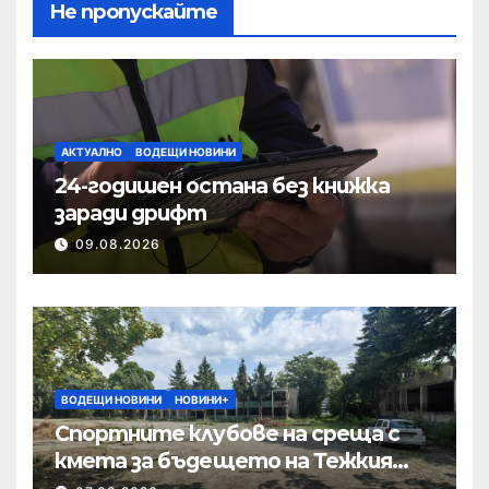
Не пропускайте
АКТУАЛНО
ВОДЕЩИ НОВИНИ
24-годишен остана без книжка
заради дрифт
09.08.2026
ВОДЕЩИ НОВИНИ
НОВИНИ+
Спортните клубове на среща с
кмета за бъдещето на Тежкия
полк