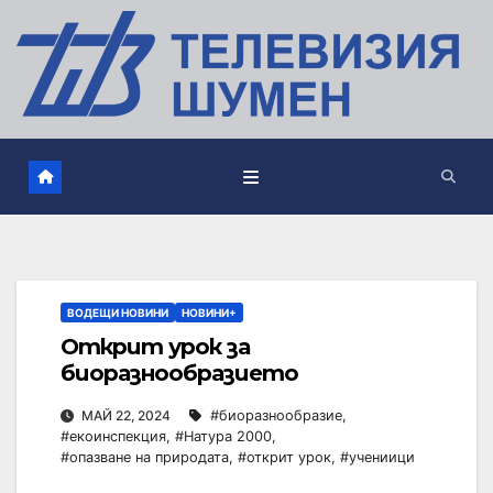
ВОДЕЩИ НОВИНИ
НОВИНИ+
Открит урок за
биоразнообразието
МАЙ 22, 2024
#биоразнообразие
,
#екоинспекция
,
#Натура 2000
,
#опазване на природата
,
#открит урок
,
#учениици