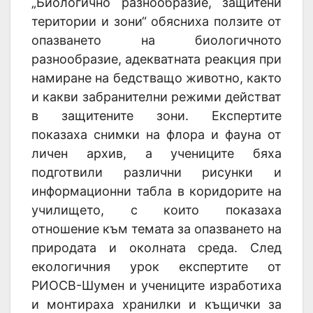
„Биологично разнообразие, защитени
територии и зони“ обясниха ползите от
опазването на биологичното
разнообразие, адекватната реакция при
намиране на бедстващо животно, както
и какви забранителни режими действат
в защитените зони. Експертите
показаха снимки на флора и фауна от
личен архив, а учениците бяха
подготвили различни рисунки и
информационни табла в коридорите на
училището, с които показаха
отношение към темата за опазването на
природата и околната среда. След
екологичния урок експертите от
РИОСВ-Шумен и учениците изработиха
и монтираха хранилки и къщички за