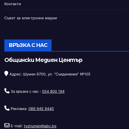
Контакти
Съвет за електронни медии
ВРЪЗКА С НАС
Общински Медиен Център
Адрес: Шумен 9700, ул. "Съединение" №105
За връзка с нас :
054 800 194
Реклама:
089 945 9440
E-mail:
tvshumen@abv.bg