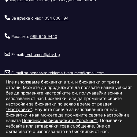
За връзка с нас :
054 800 194
Реклама:
089 945 9440
E-mail:
tvshumen@abv.bg
E-mail за реклама:
reklama.tvshumen@gmail.com
Ние използваме бисквитки в т.ч. и бисквитки от трети
страни. Можете да продължите да ползвате нашия уебсайт
без да променяте настройките си, получавайки всички
използвани от нас бисквитки, или да промените своите
настройки за бисквитки по всяко време от раздел
"Настройки"
. Научете повече за използваните от нас
Copyright © 2026
Телевизия Шумен
.
|
Изработка:
S.I.T Solutions
бисквитки и как можете да промените своите настройки в
нашата
Политика за бисквитките ("cookies")
. Ползвайки
Ltd.
уебсайта или затваряйки това съобщение, Вие се
съгласявате с използването на бисквитки от нас.
За нас
Реклама
Условия за ползване