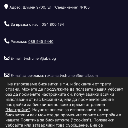
Адрес: Шумен 9700, ул. "Съединение" №105
За връзка с нас :
054 800 194
Реклама:
089 945 9440
E-mail:
tvshumen@abv.bg
E-mail за реклама:
reklama.tvshumen@gmail.com
Ние използваме бисквитки в т.ч. и бисквитки от трети
страни. Можете да продължите да ползвате нашия уебсайт
без да променяте настройките си, получавайки всички
използвани от нас бисквитки, или да промените своите
настройки за бисквитки по всяко време от раздел
"Настройки"
. Научете повече за използваните от нас
Copyright © 2026
Телевизия Шумен
.
|
Изработка:
S.I.T Solutions
бисквитки и как можете да промените своите настройки в
нашата
Политика за бисквитките ("cookies")
. Ползвайки
Ltd.
уебсайта или затваряйки това съобщение, Вие се