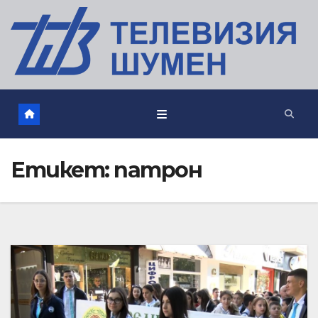
Етикет:
патрон