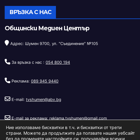
ВРЪЗКА С НАС
Общински Медиен Център
Адрес: Шумен 9700, ул. "Съединение" №105
За връзка с нас :
054 800 194
Реклама:
089 945 9440
E-mail:
tvshumen@abv.bg
E-mail за реклама:
reklama.tvshumen@gmail.com
Ние използваме бисквитки в т.ч. и бисквитки от трети
страни. Можете да продължите да ползвате нашия уебсайт
без да променяте настройките си, получавайки всички