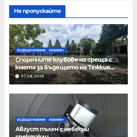
Не пропускайте
ВОДЕЩИ НОВИНИ
НОВИНИ+
Спортните клубове на среща с
кмета за бъдещето на Тежкия
полк
07.08.2026
ВОДЕЩИ НОВИНИ
НОВИНИ+
Август пълен с небесни
спектакли