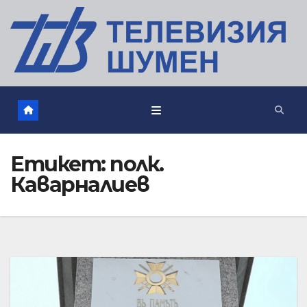
Етикет:
полк.
Каварналиев