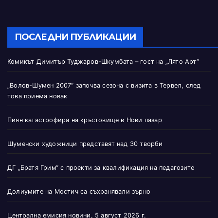
ПОСЛЕДНИ ПУБЛИКАЦИИ
Комикът Димитър Туджаров-Шкумбата – гост на „Лято Арт“
„Волов-Шумен 2007“ започва сезона с визита в Тервел, след
това приема новак
Пиян катастрофира на кръстовище в Нови пазар
Шуменски художници представят над 30 творби
ДГ „Братя Грим“ с проекти за квалификация на педагозите
Долиумите на Мостич са съхранявали зърно
Централна емисия новини, 5 август 2026 г.