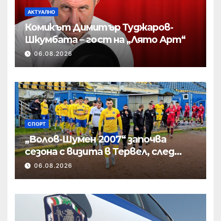
АКТУАЛНО
Комикът Димитър Туджаров-
Шкумбата – гост на „Лято Арт“
06.08.2026
СПОРТ
„Волов-Шумен 2007“ започва
сезона с визита в Тервел, след
това приема новак
06.08.2026