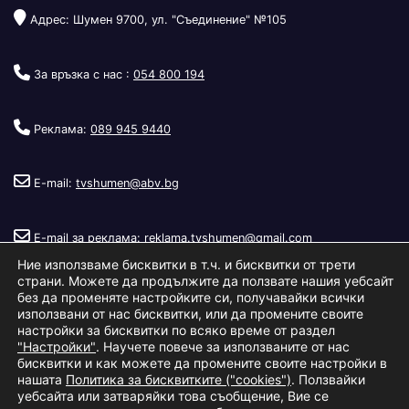
Адрес: Шумен 9700, ул. "Съединение" №105
За връзка с нас :
054 800 194
Реклама:
089 945 9440
E-mail:
tvshumen@abv.bg
E-mail за реклама:
reklama.tvshumen@gmail.com
Ние използваме бисквитки в т.ч. и бисквитки от трети
страни. Можете да продължите да ползвате нашия уебсайт
без да променяте настройките си, получавайки всички
използвани от нас бисквитки, или да промените своите
настройки за бисквитки по всяко време от раздел
"Настройки"
. Научете повече за използваните от нас
Copyright © 2026
Телевизия Шумен
.
|
Изработка:
S.I.T Solutions
бисквитки и как можете да промените своите настройки в
нашата
Политика за бисквитките ("cookies")
. Ползвайки
Ltd.
уебсайта или затваряйки това съобщение, Вие се