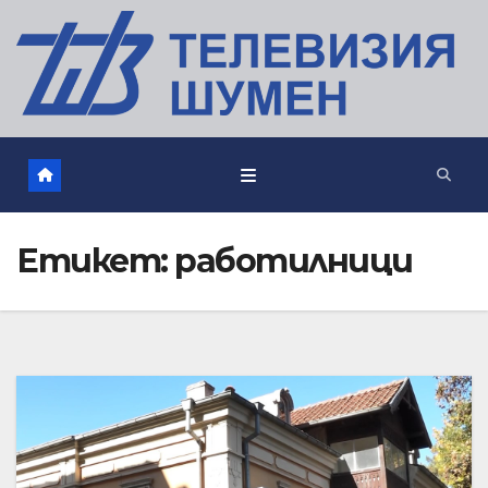
Етикет:
работилници