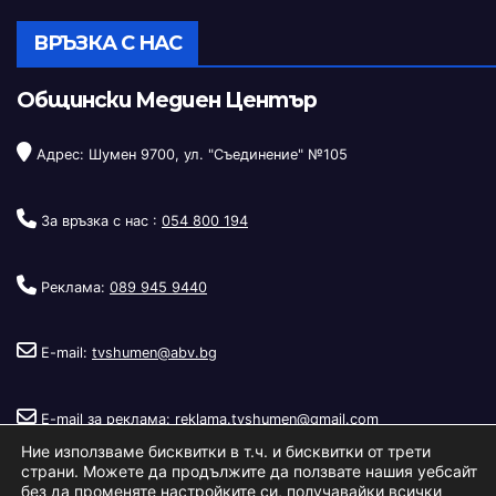
ВРЪЗКА С НАС
Общински Медиен Център
Адрес: Шумен 9700, ул. "Съединение" №105
За връзка с нас :
054 800 194
Реклама:
089 945 9440
E-mail:
tvshumen@abv.bg
E-mail за реклама:
reklama.tvshumen@gmail.com
Ние използваме бисквитки в т.ч. и бисквитки от трети
страни. Можете да продължите да ползвате нашия уебсайт
без да променяте настройките си, получавайки всички