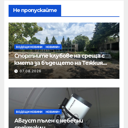
Не пропускайте
ВОДЕЩИ НОВИНИ
НОВИНИ+
Спортните клубове на среща с
кмета за бъдещето на Тежкия
полк
07.08.2026
ВОДЕЩИ НОВИНИ
НОВИНИ+
Август пълен с небесни
спектакли