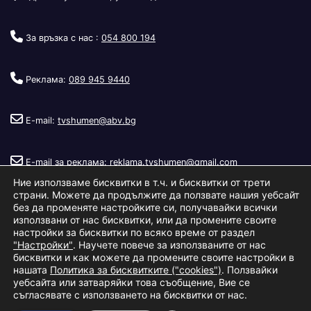
За връзка с нас :
054 800 194
Реклама:
089 945 9440
E-mail:
tvshumen@abv.bg
E-mail за реклама:
reklama.tvshumen@gmail.com
Ние използваме бисквитки в т.ч. и бисквитки от трети
страни. Можете да продължите да ползвате нашия уебсайт
без да променяте настройките си, получавайки всички
използвани от нас бисквитки, или да промените своите
настройки за бисквитки по всяко време от раздел
"Настройки"
. Научете повече за използваните от нас
Copyright © 2026
Телевизия Шумен
.
|
Изработка:
S.I.T Solutions
бисквитки и как можете да промените своите настройки в
нашата
Политика за бисквитките ("cookies")
. Ползвайки
Ltd.
уебсайта или затваряйки това съобщение, Вие се
съгласявате с използването на бисквитки от нас.
За нас
Реклама
Условия за ползване