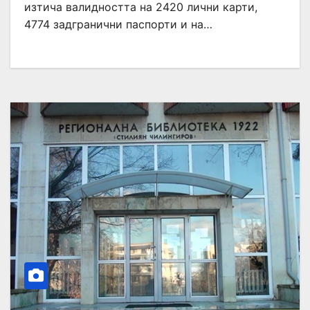
изтича валидността на 2420 лични карти,
4774 задгранични паспорти и на…