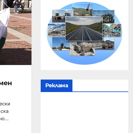
мен
Реклама
чески
йска
дно…