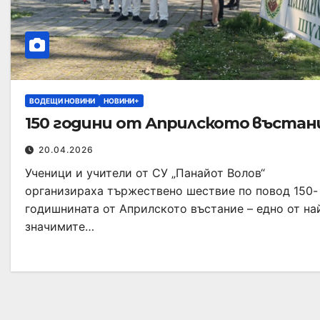
ВОДЕЩИ НОВИНИ
НОВИНИ+
150 години от Априлското въстан
20.04.2026
Ученици и учители от СУ „Панайот Волов“
организираха тържествено шествие по повод 150-
годишнината от Априлското въстание – едно от на
значимите…