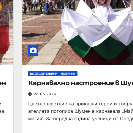
ВОДЕЩИ НОВИНИ
НОВИНИ+
ен
Карнавално настроение в Шу
28.05.2026
и
Цветно шествие на приказни герои и твор
за
ателиета потопиха Шумен в карнавала „Ма
магия“. За поредна година ученици от Сре