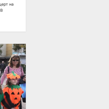
церт на
 В