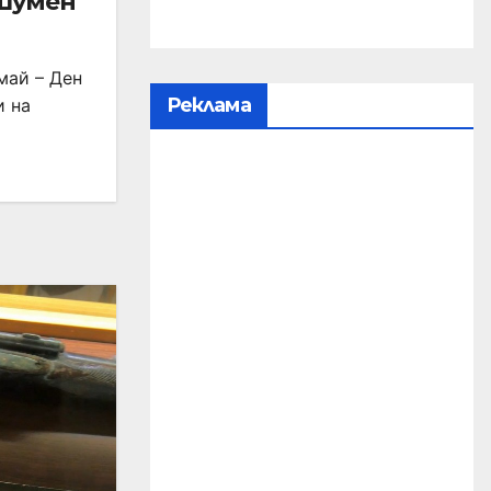
 Шумен
май – Ден
Реклама
и на