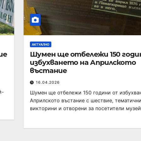
АКТУАЛНО
ие
Шумен ще отбележи 150 годи
избухването на Априлското
въстание
16.04.2026
й-
Шумен ще отбележи 150 години от избухва
Априлското въстание с шествие, тематичн
викторини и отворени за посетители музе