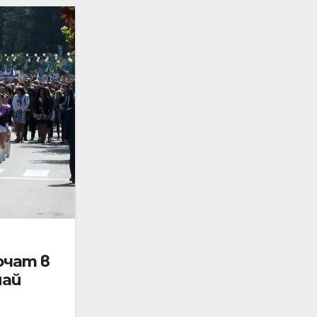
ючат в
май