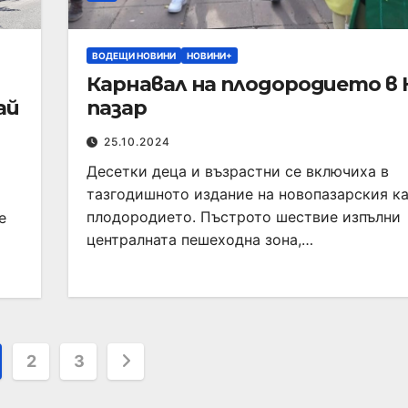
ВОДЕЩИ НОВИНИ
НОВИНИ+
Карнавал на плодородието в 
ай
пазар
25.10.2024
Десетки деца и възрастни се включиха в
тазгодишното издание на новопазарския к
плодородието. Пъстрото шествие изпълни
е
централната пешеходна зона,…
2
3