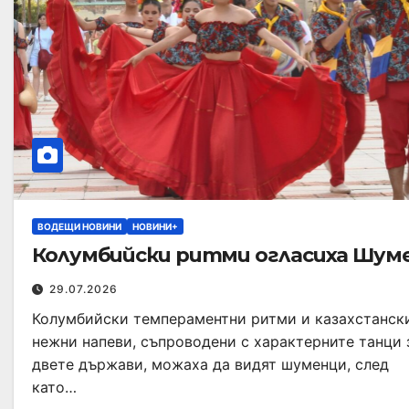
ВОДЕЩИ НОВИНИ
НОВИНИ+
Колумбийски ритми огласиха Шум
29.07.2026
Колумбийски темпераментни ритми и казахстанск
нежни напеви, съпроводени с характерните танци 
двете държави, можаха да видят шуменци, след
като…