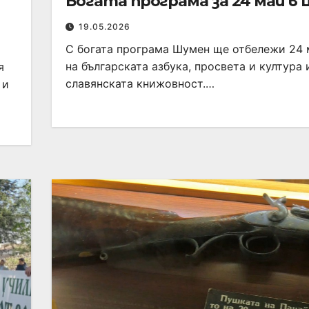
Богата програма за 24 май в
19.05.2026
С богата програма Шумен ще отбележи 24 
на българската азбука, просвета и култура 
я
славянската книжовност.…
 и