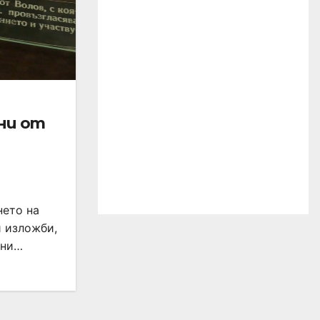
ни от
нето на
и изложби,
йни…