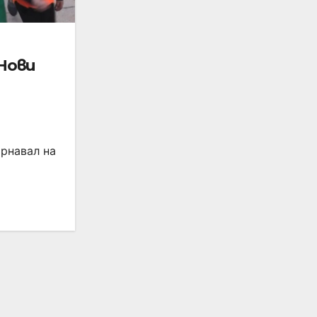
Нови
арнавал на