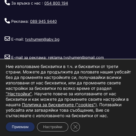
За връзка с нас :
054 800 194
Реклама:
089 945 9440
E-mail:
tvshumen@abv.bg
E-mail за реклама:
reklama.tvshumen@gmail.com
Ние използваме бисквитки в т.ч. и бисквитки от трети
страни. Можете да продължите да ползвате нашия уебсайт
без да променяте настройките си, получавайки всички
използвани от нас бисквитки, или да промените своите
настройки за бисквитки по всяко време от раздел
"Настройки"
. Научете повече за използваните от нас
Copyright © 2026
Телевизия Шумен
.
|
Изработка:
S.I.T Solutions
бисквитки и как можете да промените своите настройки в
нашата
Политика за бисквитките ("cookies")
. Ползвайки
Ltd.
уебсайта или затваряйки това съобщение, Вие се
съгласявате с използването на бисквитки от нас.
За нас
Реклама
Условия за ползване
Политика за бисквитки
Close GDPR Cookie Banner
Приемам
Настройки