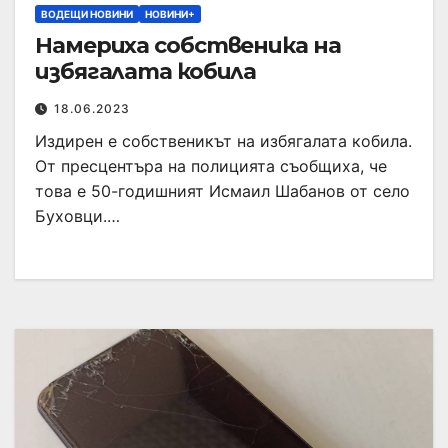
ВОДЕЩИ НОВИНИ
НОВИНИ+
Намериха собственика на
избягалата кобила
18.06.2023
Издирен е собственикът на избягалата кобила.
От пресцентъра на полицията съобщиха, че
това е 50-годишният Исмаил Шабанов от село
Буховци.…