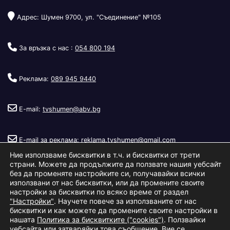
Адрес: Шумен 9700, ул. "Съединение" №105
За връзка с нас :
054 800 194
Реклама:
089 945 9440
E-mail:
tvshumen@abv.bg
E-mail за реклама:
reklama.tvshumen@gmail.com
Ние използваме бисквитки в т.ч. и бисквитки от трети
страни. Можете да продължите да ползвате нашия уебсайт
без да променяте настройките си, получавайки всички
използвани от нас бисквитки, или да промените своите
настройки за бисквитки по всяко време от раздел
"Настройки"
. Научете повече за използваните от нас
Copyright © 2026
Телевизия Шумен
.
|
Изработка:
S.I.T Solutions
бисквитки и как можете да промените своите настройки в
нашата
Политика за бисквитките ("cookies")
. Ползвайки
Ltd.
уебсайта или затваряйки това съобщение, Вие се