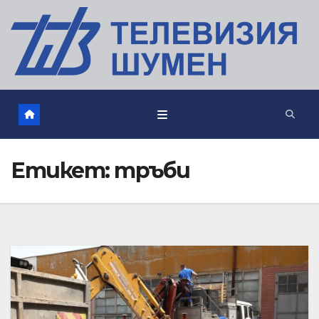
Етикет:
тръби