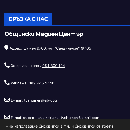
ВРЪЗКА С НАС
Общински Медиен Център
Адрес: Шумен 9700, ул. "Съединение" №105
За връзка с нас :
054 800 194
Реклама:
089 945 9440
E-mail:
tvshumen@abv.bg
E-mail за реклама:
reklama.tvshumen@gmail.com
Ние използваме бисквитки в т.ч. и бисквитки от трети