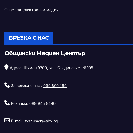
Съвет за електронни медии
ВРЪЗКА С НАС
Общински Медиен Център
Адрес: Шумен 9700, ул. "Съединение" №105
За връзка с нас :
054 800 194
Реклама:
089 945 9440
E-mail:
tvshumen@abv.bg