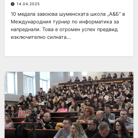
14.04.2025
10 медала завоюва шуменската школа „А&Б“ в
Международния турнир по информатика за
напреднали. Това е огромен успех предвид
изключително силната…