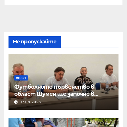
Не пропускайте
СПОРТ
Футболното първенство в
област Шумен ще започне в
началото на септември
07.08.2026