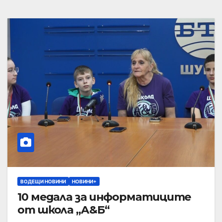
ВОДЕЩИ НОВИНИ
НОВИНИ+
10 медала за информатиците
от школа „А&Б“