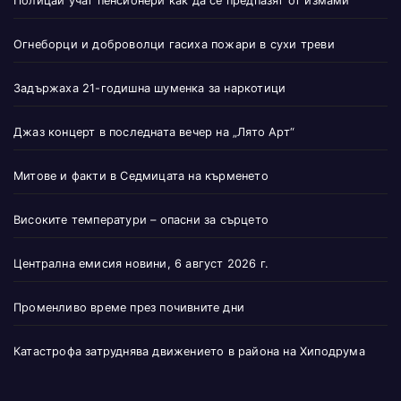
Полицаи учат пенсионери как да се предпазят от измами
Огнеборци и доброволци гасиха пожари в сухи треви
Задържаха 21-годишна шуменка за наркотици
Джаз концерт в последната вечер на „Лято Арт“
Митове и факти в Седмицата на кърменето
Високите температури – опасни за сърцето
Централна емисия новини, 6 август 2026 г.
Променливо време през почивните дни
Катастрофа затруднява движението в района на Хиподрума