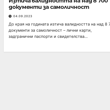
Изтича валидността на над 8 700
документи за самоличност
04.09.2023
До края на годината изтича валидността на над 8 
документи за самоличност – лични карти,
задгранични паспорти и свидетелства…