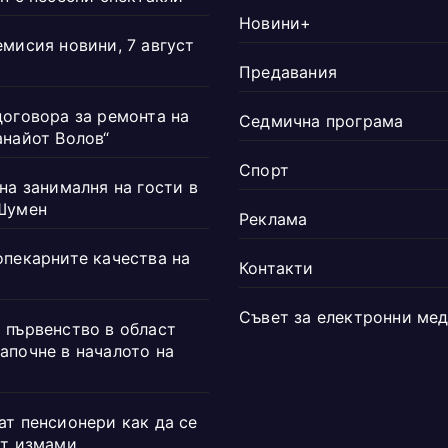
Новини+
емисия новини, 7 август
Предавания
договора за ремонта на
Седмична програма
анайот Волов“
Спорт
на занималня на гости в
Шумен
Реклама
опекарните качества на
Контакти
Съвет за електронни ме
 първенство в област
апочне в началото на
ат пенсионери как да се
от измами