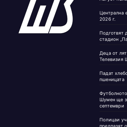
Централна 
2026 г.
Подготвят 
стадион „П
Деца от лят
Телевизия 
Падат хлеб
пшеницата
Футболното
Шумен ще з
септември
Полицаи уч
предпазят 