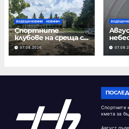
ВОДЕЩИ НОВИНИ
НОВИНИ+
ВОДЕЩИ Н
Спортните
Авгус
клубове на среща с
небе
кмета за
07.08.2026
07.08.
бъдещето на
Тежкия полк
ПОСЛЕД
Спортните 
кмета за б
Август пъле