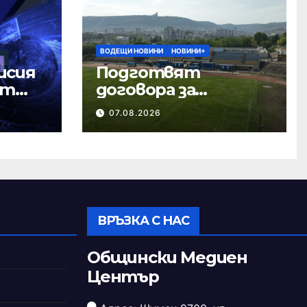
ВОДЕЩИ НОВИНИ
НОВИНИ+
исия
Подготвят
ст
договора за
ремонта на
07.08.2026
стадион „Панайот
Волов“
ВРЪЗКА С НАС
Общински Медиен
Център