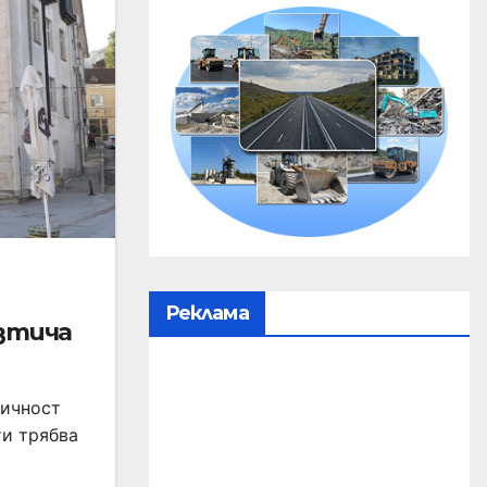
Реклама
зтича
личност
ти трябва