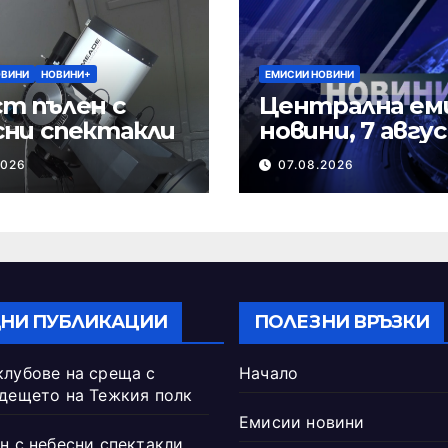
ОВИНИ
НОВИНИ+
ЕМИСИИ НОВИНИ
т пълен с
Централна ем
сни спектакли
новини, 7 авгу
2026 г.
2026
07.08.2026
НИ ПУБЛИКАЦИИ
ПОЛЕЗНИ ВРЪЗКИ
клубове на среща с
Начало
ъдещето на Тежкия полк
Емисии новини
н с небесни спектакли