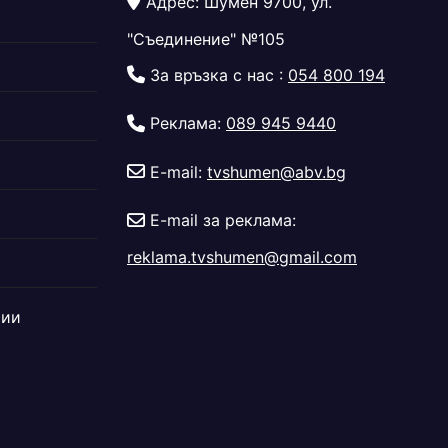
Адрес: Шумен 9700, ул.
"Съединение" №105
За връзка с нас :
054 800 194
Реклама:
089 945 9440
E-mail:
tvshumen@abv.bg
E-mail за реклама:
reklama.tvshumen@gmail.com
дии