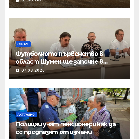
СПОРТ
Футболното първенство в
област Шумен ще започне в
началото на септември
07.08.2026
АКТУАЛНО
Полицаи учат пенсионери как да
се предпазят от измами