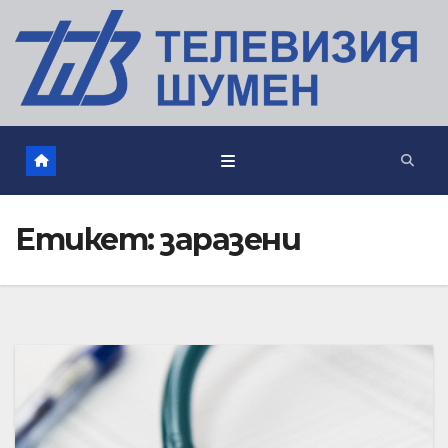
Етикет:
заразени