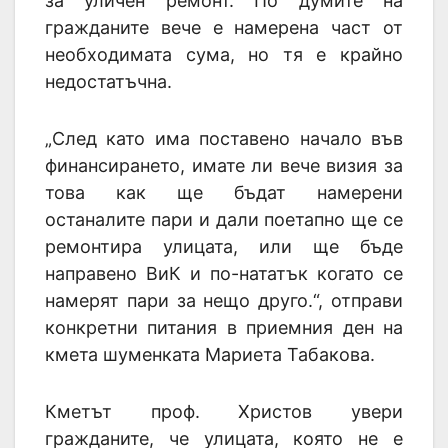
за уличен ремонт. По думите на
гражданите вече е намерена част от
необходимата сума, но тя е крайно
недостатъчна.
„След като има поставено начало във
финансирането, имате ли вече визия за
това как ще бъдат намерени
останалите пари и дали поетапно ще се
ремонтира улицата, или ще бъде
направено ВиК и по-нататък когато се
намерят пари за нещо друго.“, отправи
конкретни питания в приемния ден на
кмета шуменката Мариета Табакова.
Кметът проф. Христов увери
гражданите, че улицата, която не е