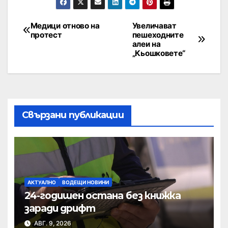
Медици отново на
Увеличават
протест
пешеходните
алеи на
„Кьошковете“
Свързани публикации
АКТУАЛНО
ВОДЕЩИ НОВИНИ
24-годишен остана без книжка
заради дрифт
АВГ. 9, 2026