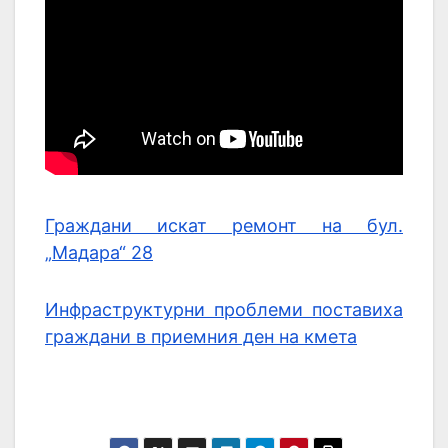
Граждани искат ремонт на бул.
„Мадара“ 28
Инфраструктурни проблеми поставиха
граждани в приемния ден на кмета