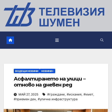
ВОДЕЩИ НОВИНИ
НОВИНИ+
Асфалтирането на улици –
отново на дневен ред
МАЙ 27, 2025
#граждани
,
#искания
,
#кмет
,
#приемен ден
,
#улична инфраструктура