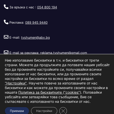
За връзка с нас :
054 800 194
Реклама:
089 945 9440
E-mail:
tvshumen@abv.bg
E-mail за реклама:
reklama.tvshumen@gmail.com
Ние използваме бисквитки в т.ч. и бисквитки от трети
страни. Можете да продължите да ползвате нашия уебсайт
без да променяте настройките си, получавайки всички
използвани от нас бисквитки, или да промените своите
настройки за бисквитки по всяко време от раздел
"Настройки"
. Научете повече за използваните от нас
Copyright © 2026
Телевизия Шумен
.
|
Изработка:
S.I.T Solutions
бисквитки и как можете да промените своите настройки в
нашата
Политика за бисквитките ("cookies")
. Ползвайки
Ltd.
уебсайта или затваряйки това съобщение, Вие се
съгласявате с използването на бисквитки от нас.
За нас
Реклама
Условия за ползване
Политика за бисквитки
Close GDPR Cookie Banner
Приемам
Настройки