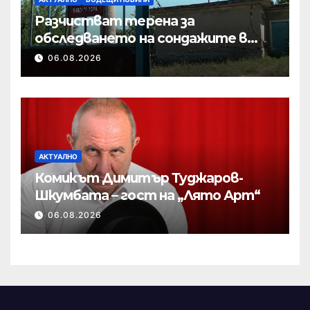
Разчистват терена за
обследването на сондажите в
„Мътница“
06.08.2026
АКТУАЛНО
Комикът Димитър Туджаров-
Шкумбата – гост на „Лято Арт“
06.08.2026