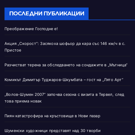
ПОСЛЕДНИ ПУБЛИКАЦИИ
Преображение Господне е!
Акция „Скорост“: Засякоха шофьор да кара със 146 км/ч в с.
Пристое
Разчистват терена за обследването на сондажите в „Мътница“
Комикът Димитър Туджаров-Шкумбата – гост на „Лято Арт“
„Волов-Шумен 2007“ започва сезона с визита в Тервел, след
това приема новак
Пиян катастрофира на кръстовище в Нови пазар
Шуменски художници представят над 30 творби