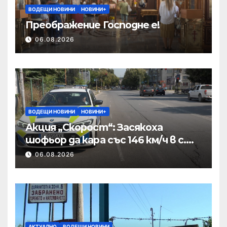
ВОДЕЩИ НОВИНИ
НОВИНИ+
Преображение Господне е!
06.08.2026
ВОДЕЩИ НОВИНИ
НОВИНИ+
Акция „Скорост“: Засякоха
шофьор да кара със 146 км/ч в с.
Пристое
06.08.2026
АКТУАЛНО
ВОДЕЩИ НОВИНИ