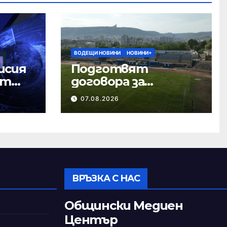
ВОДЕЩИ НОВИНИ
НОВИНИ+
исия
Подготвят
ст
договора за
ремонта на
07.08.2026
стадион „Панайот
Волов“
ВРЪЗКА С НАС
Общински Медиен
Център