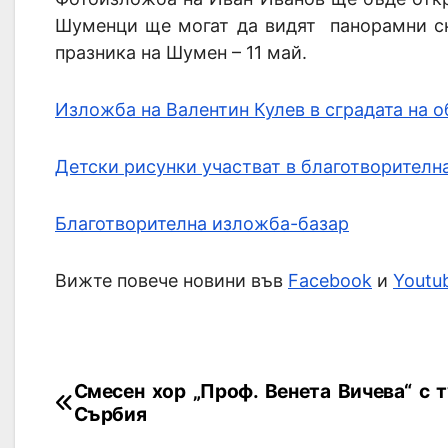
Шуменци ще могат да видят панорамни сн
празника на Шумен – 11 май.
Изложба на Валентин Кулев в сградата на
Детски рисунки участват в благотворителн
Благотворителна изложба-базар
Вижте повече новини във
Facebook
и
Youtu
Смесен хор „Проф. Венета Вичева“ с т
Сърбия