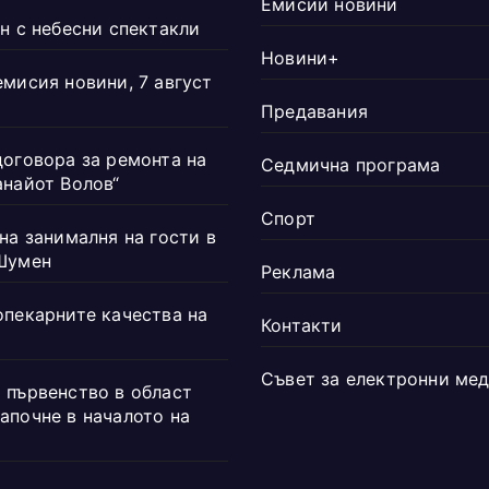
Емисии новини
н с небесни спектакли
Новини+
емисия новини, 7 август
Предавания
договора за ремонта на
Седмична програма
анайот Волов“
Спорт
на занималня на гости в
Шумен
Реклама
опекарните качества на
Контакти
Съвет за електронни ме
 първенство в област
апочне в началото на