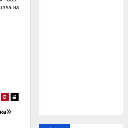
щава на
ска