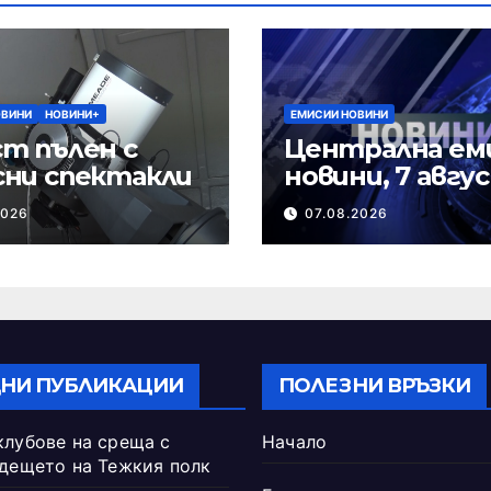
ОВИНИ
НОВИНИ+
ЕМИСИИ НОВИНИ
т пълен с
Централна ем
сни спектакли
новини, 7 авгу
2026 г.
2026
07.08.2026
НИ ПУБЛИКАЦИИ
ПОЛЕЗНИ ВРЪЗКИ
клубове на среща с
Начало
ъдещето на Тежкия полк