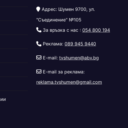
Адрес: Шумен 9700, ул.
"Съединение" №105
За връзка с нас :
054 800 194
Реклама:
089 945 9440
E-mail:
tvshumen@abv.bg
E-mail за реклама:
reklama.tvshumen@gmail.com
дии