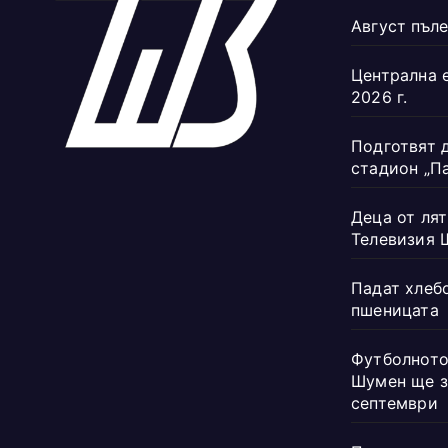
Август пъле
Централна 
2026 г.
Подготвят 
стадион „П
Деца от лят
Телевизия 
Падат хлеб
пшеницата
Футболното
Шумен ще з
септември