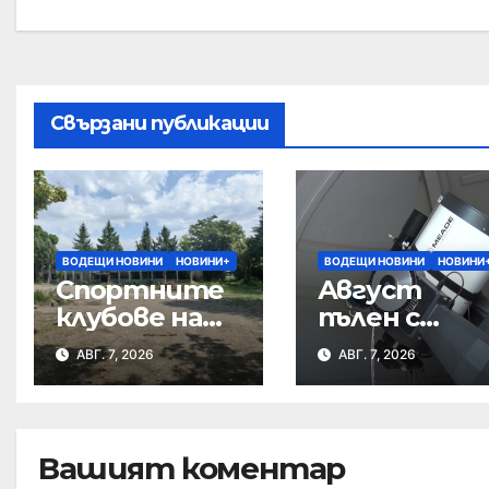
Свързани публикации
ВОДЕЩИ НОВИНИ
НОВИНИ+
ВОДЕЩИ НОВИНИ
НОВИНИ
Спортните
Август
клубове на
пълен с
среща с
небесни
АВГ. 7, 2026
АВГ. 7, 2026
кмета за
спектакли
бъдещето
на Тежкия
полк
Вашият коментар