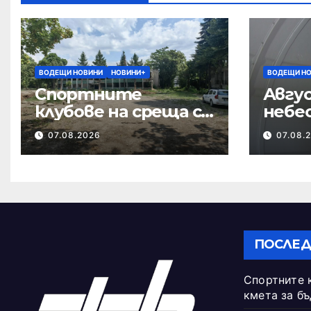
ВОДЕЩИ НОВИНИ
НОВИНИ+
ВОДЕЩИ Н
Спортните
Авгус
клубове на среща с
небе
кмета за
07.08.2026
07.08.
бъдещето на
Тежкия полк
ПОСЛЕД
Спортните 
кмета за б