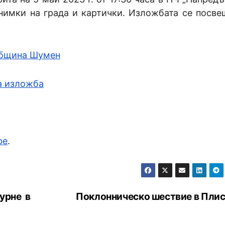
имки на града и картички. Изложбата се посве
 община Шумен
а изложба
be
.
урне в
Поклонническо шествие в Пли