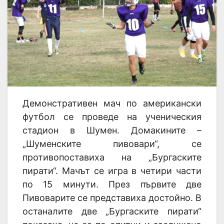
Демонстративен мач по американски
футбол се проведе на ученическия
стадион в Шумен. Домакините –
„Шуменските пивовари“, се
противопоставиха на „Бургаските
пирати“. Мачът се игра в четири части
по 15 минути. През първите две
Пивоварите се представиха достойно. В
останалите две „Бургаските пирати“