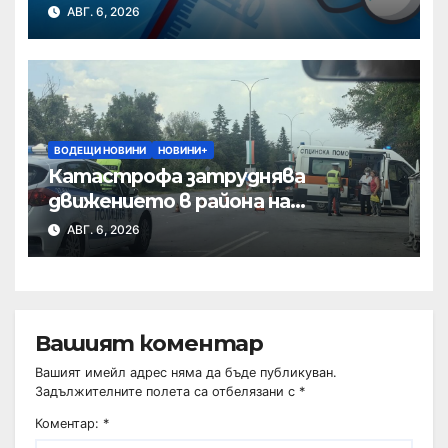
АВГ. 6, 2026
ВОДЕЩИ НОВИНИ
НОВИНИ+
Катастрофа затруднява
движението в района на
Хиподрума
АВГ. 6, 2026
Вашият коментар
Вашият имейл адрес няма да бъде публикуван.
Задължителните полета са отбелязани с
*
Коментар:
*