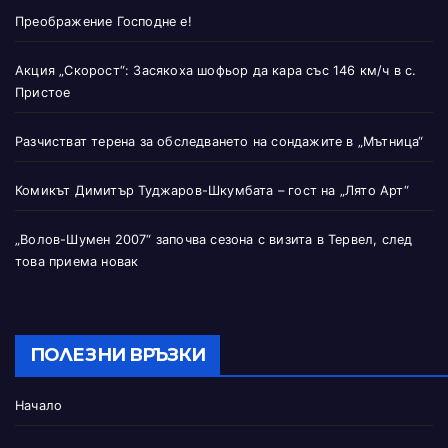
Преображение Господне е!
Акция „Скорост“: Засякоха шофьор да кара със 146 км/ч в с.
Пристое
Разчистват терена за обследването на сондажите в „Мътница“
Комикът Димитър Туджаров-Шкумбата – гост на „Лято Арт“
„Волов-Шумен 2007“ започва сезона с визита в Тервел, след
това приема новак
ПОЛЕЗНИ ВРЪЗКИ
Начало