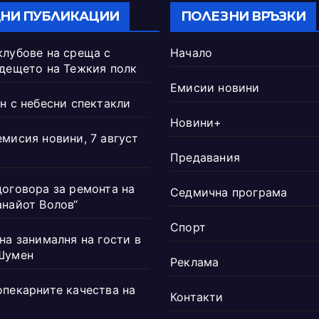
НИ ПУБЛИКАЦИИ
ПОЛЕЗНИ ВРЪЗКИ
клубове на среща с
Начало
ъдещето на Тежкия полк
Емисии новини
н с небесни спектакли
Новини+
емисия новини, 7 август
Предавания
договора за ремонта на
Седмична програма
анайот Волов“
Спорт
на занималня на гости в
Шумен
Реклама
опекарните качества на
Контакти