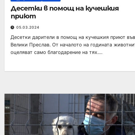
Десетки в помощ на кучешкия
приют
05.03.2024
Десетки дарители в помощ на кучешкия приют въ
Велики Преслав. От началото на годината животни
оцеляват само благодарение на тях.…