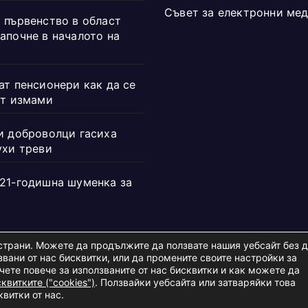
Съвет за електронни ме
 първенство в област
апочне в началото на
ат пенсионери как да се
от измами
и доброволци гасиха
ухи треви
21-годишна шуменка за
и страни. Можете да продължите да ползвате нашия уебсайт без 
вани от нас бисквитки, или да промените своите настройки за
учете повече за използваните от нас бисквитки и как можете да
d.
квитките ("cookies")
. Ползвайки уебсайта или затваряйки това
витки от нас.