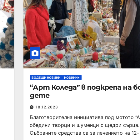
ВОДЕЩИ НОВИНИ
НОВИНИ+
“Арт Коледа” в подкрепа на б
дете
18.12.2023
Благотворителна инициатива под мотото “А
обедини творци и шуменци с щедри сърца.
Събраните средства са за лечението на 12-