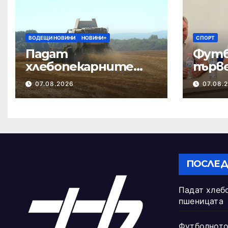
ВОДЕЩИ НОВИНИ
НОВИНИ+
СПОРТ
Падат
Футб
хлебопекарните
първ
качества на
обла
07.08.2026
07.08.
пшеницата
започ
на с
ПОСЛЕД
Падат хлеб
пшеницата
Футболното