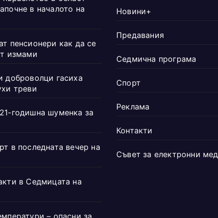
апочне в началото на
Новини+
Предавания
ат пенсионери как да се
от измами
Седмична програма
и доброволци гасиха
Спорт
ухи треви
Реклама
21-годишна шуменка за
Контакти
рт в последната вечер на
Съвет за електронни ме
акти в Седмицата на
емператури – опасни за