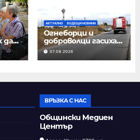
АКТУАЛНО
ВОДЕЩИ НОВИНИ
Огнеборци и
к да
доброволци гасиха
от
пожари в сухи
07.08.2026
треви
ВРЪЗКА С НАС
Общински Медиен
Център