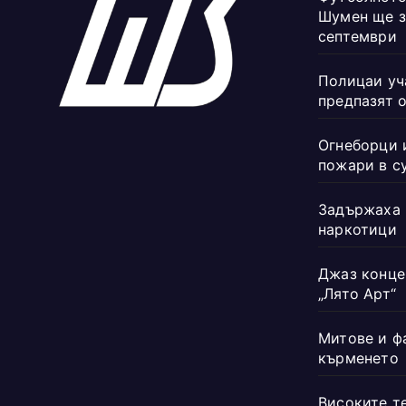
Шумен ще з
септември
Полицаи уч
предпазят 
Огнеборци 
пожари в с
Задържаха 
наркотици
Джаз конце
„Лято Арт“
Митове и ф
кърменето
Високите т