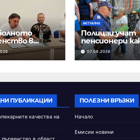
АКТУАЛНО
олното
Полицаи учат
енство в
пенсионери ка
ст Шумен ще
се предпазят 
2026
07.08.2026
не в началото
измами
ептември
НИ ПУБЛИКАЦИИ
ПОЛЕЗНИ ВРЪЗКИ
опекарните качества на
Начало
Емисии новини
 първенство в област