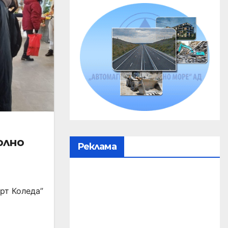
олно
Реклама
рт Коледа”