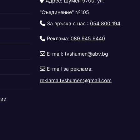
Адрес: Шумен 9700, ул.
"Съединение" №105
За връзка с нас :
054 800 194
Реклама:
089 945 9440
E-mail:
tvshumen@abv.bg
E-mail за реклама:
reklama.tvshumen@gmail.com
дии