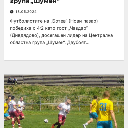
група „Шумен“
13.05.2024
Футболистите на „Ботев“ (Нови пазар)
победиха с 4:2 като гост „Чавдар“
(Дивдядово), досегашен лидер на Централна
областна група „Шумен“. Двубоят…