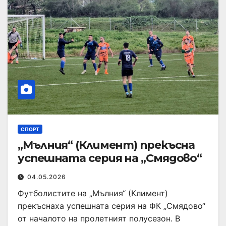
СПОРТ
„Мълния“ (Климент) прекъсна
успешната серия на „Смядово“
04.05.2026
Футболистите на „Мълния“ (Климент)
прекъснаха успешната серия на ФК „Смядово“
от началото на пролетният полусезон. В