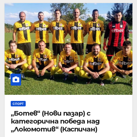
СПОРТ
„Ботев“ (Нови пазар) с
категорична победа над
„Локомотив“ (Каспичан)