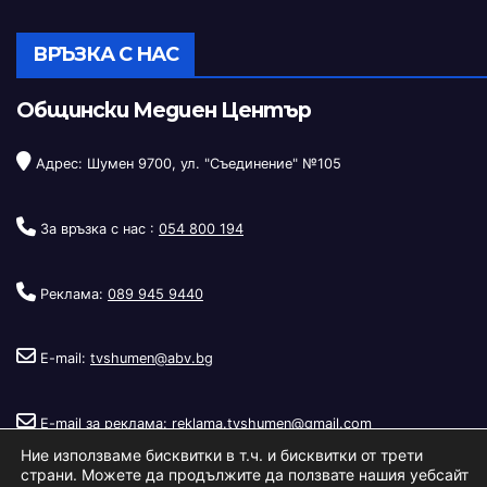
ВРЪЗКА С НАС
Общински Медиен Център
Адрес: Шумен 9700, ул. "Съединение" №105
За връзка с нас :
054 800 194
Реклама:
089 945 9440
E-mail:
tvshumen@abv.bg
E-mail за реклама:
reklama.tvshumen@gmail.com
Ние използваме бисквитки в т.ч. и бисквитки от трети
страни. Можете да продължите да ползвате нашия уебсайт