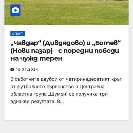
СПОРТ
„Чавдар“ (Дивдядово) и „Ботев“
(Нови пазар) – с поредни победи
на чужд терен
15.04.2024
В съботните двубои от четиринадесетият кръг
от футболното първенство в Централна
областна група „Шумен“ се получиха три
еднакви резултата. В…