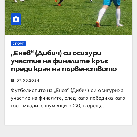
СПОРТ
„Eнев“ (Дибич) си осигури
участие на финалите кръг
преди края на първенството
07.05.2024
Футболистите на „Енев“ (Дибич) си осигуриха
участие на финалите, след като победиха като
гост младите шуменци с 2:0, в среща…