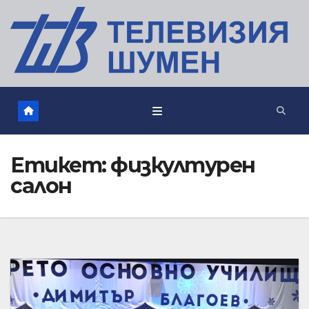
Етикет:
физкултурен
салон