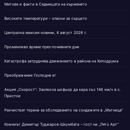
Митове и факти в Седмицата на кърменето
Високите температури – опасни за сърцето
Централна емисия новини, 6 август 2026 г.
Променливо време през почивните дни
Катастрофа затруднява движението в района на Хиподрума
Преображение Господне е!
Акция „Скорост“: Засякоха шофьор да кара със 146 км/ч в с.
Пристое
Разчистват терена за обследването на сондажите в „Мътница“
Комикът Димитър Туджаров-Шкумбата – гост на „Лято Арт“