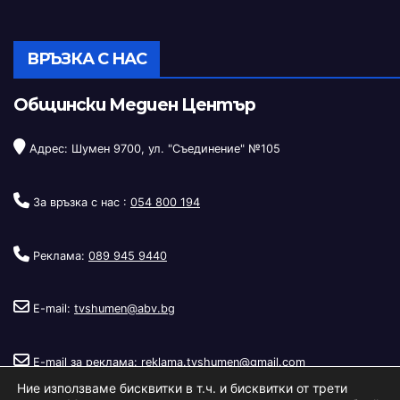
ВРЪЗКА С НАС
Общински Медиен Център
Адрес: Шумен 9700, ул. "Съединение" №105
За връзка с нас :
054 800 194
Реклама:
089 945 9440
E-mail:
tvshumen@abv.bg
E-mail за реклама:
reklama.tvshumen@gmail.com
Ние използваме бисквитки в т.ч. и бисквитки от трети