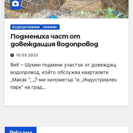
ВОДЕЩИ НОВИНИ
НОВИНИ+
Подмениха част от
довеждащия водопровод
10.05.2023
ВиК – Шумен подмени участък от довеждащ
водопровод, който обслужва кварталите
„Макак “, „7-ми километър “и „Индустриален
парк“ на град…
Реклама