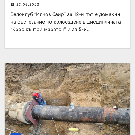
23.06.2023
Велоклуб “Илчов баир” за 12-и път е домакин
на състезание по колоездене в дисциплината
“Крос кънтри маратон” и за 5-и…