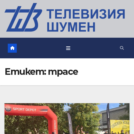
Етикет:
трасе