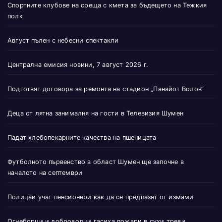
Спортните клубове на среща с кмета за бъдещето на Тежкия
полк
Август пълен с небесни спектакли
Централна емисия новини, 7 август 2026 г.
Подготвят договора за ремонта на стадион „Панайот Волов“
Деца от лятна занималня на гости в Телевизия Шумен
Падат хлебопекарните качества на пшеницата
Футболното първенство в област Шумен ще започне в
началото на септември
Полицаи учат пенсионери как да се предпазят от измами
Огнеборци и доброволци гасиха пожари в сухи треви