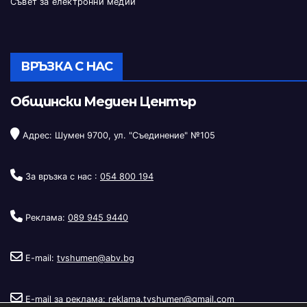
Съвет за електронни медии
ВРЪЗКА С НАС
Общински Медиен Център
Адрес: Шумен 9700, ул. "Съединение" №105
За връзка с нас :
054 800 194
Реклама:
089 945 9440
E-mail:
tvshumen@abv.bg
E-mail за реклама:
reklama.tvshumen@gmail.com