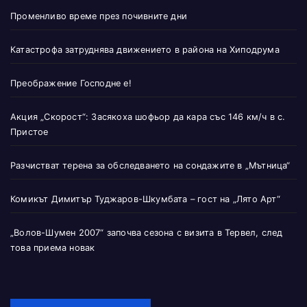
Променливо време през почивните дни
Катастрофа затруднява движението в района на Хиподрума
Преображение Господне е!
Акция „Скорост“: Засякоха шофьор да кара със 146 км/ч в с.
Пристое
Разчистват терена за обследването на сондажите в „Мътница“
Комикът Димитър Туджаров-Шкумбата – гост на „Лято Арт“
„Волов-Шумен 2007“ започва сезона с визита в Тервел, след
това приема новак