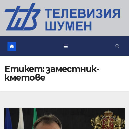
Етикет:
заместник-
кметове