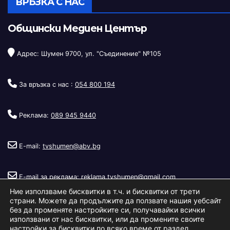
ВРЪЗКА С НАС
Общински Медиен Център
Адрес: Шумен 9700, ул. "Съединение" №105
За връзка с нас :
054 800 194
Реклама:
089 945 9440
E-mail:
tvshumen@abv.bg
E-mail за реклама:
reklama.tvshumen@gmail.com
Ние използваме бисквитки в т.ч. и бисквитки от трети
страни. Можете да продължите да ползвате нашия уебсайт
без да променяте настройките си, получавайки всички
използвани от нас бисквитки, или да промените своите
настройки за бисквитки по всяко време от раздел