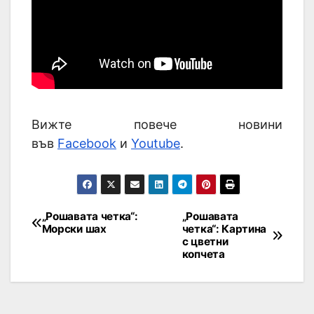
Вижте повече новини
във
Facebook
и
Youtube
.
„Рошавата четка“:
„Рошавата
Морски шах
четка“: Картина
с цветни
копчета