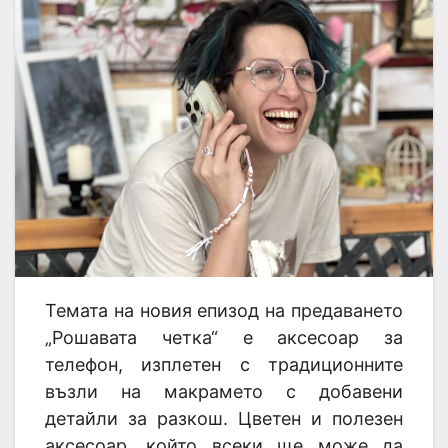
Темата на новия епизод на предаването
„Рошавата четка“ е аксесоар за
телефон, изплетен с традиционните
възли на макрамето с добавени
детайли за разкош. Цветен и полезен
аксесоар, който всеки ще може да