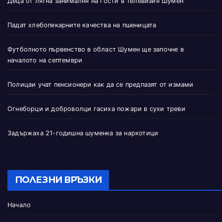
Деца от лятна занималня на гости в Телевизия Шумен
Падат хлебопекарните качества на пшеницата
Футболното първенство в област Шумен ще започне в
началото на септември
Полицаи учат пенсионери как да се предпазят от измами
Огнеборци и доброволци гасиха пожари в сухи треви
Задържаха 21-годишна шуменка за наркотици
ПОЛЕЗНИ ВРЪЗКИ
Начало