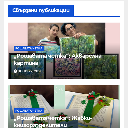
Свързани публикации
РОШАВАТА ЧЕТКА
„Рошавата четка“: Акварелна
картина
ЮНИ 27, 2026
РОШАВАТА ЧЕТКА
„Рошавата четка“: Жабки-
книгоразделители