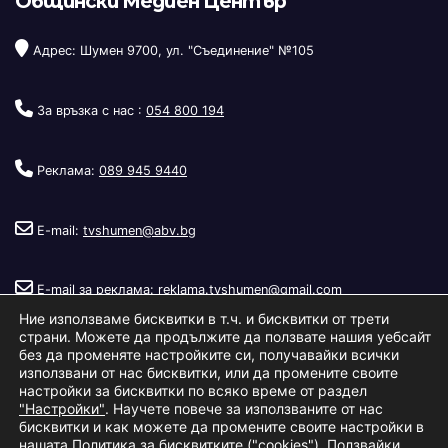
Общински Медиен Център
Адрес: Шумен 9700, ул. "Съединение" №105
За връзка с нас :
054 800 194
Реклама:
089 945 9440
E-mail:
tvshumen@abv.bg
E-mail за реклама:
reklama.tvshumen@gmail.com
Ние използваме бисквитки в т.ч. и бисквитки от трети
страни. Можете да продължите да ползвате нашия уебсайт
без да променяте настройките си, получавайки всички
използвани от нас бисквитки, или да промените своите
настройки за бисквитки по всяко време от раздел
"Настройки"
. Научете повече за използваните от нас
Copyright © 2026
Телевизия Шумен
.
|
Изработка:
S.I.T Solutions
бисквитки и как можете да промените своите настройки в
нашата
Политика за бисквитките ("cookies")
. Ползвайки
Ltd.