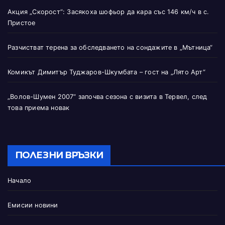
Акция „Скорост“: Засякоха шофьор да кара със 146 км/ч в с.
Пристое
Разчистват терена за обследването на сондажите в „Мътница“
Комикът Димитър Туджаров-Шкумбата – гост на „Лято Арт“
„Волов-Шумен 2007“ започва сезона с визита в Тервел, след
това приема новак
ПОЛЕЗНИ ВРЪЗКИ
Начало
Емисии новини