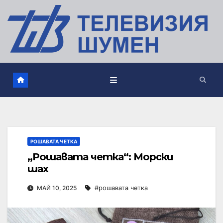
РОШАВАТА ЧЕТКА
„Рошавата четка“: Морски
шах
МАЙ 10, 2025
#рошавата четка