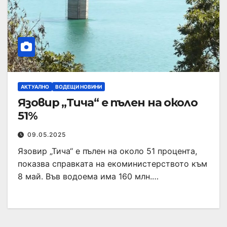
АКТУАЛНО
ВОДЕЩИ НОВИНИ
Язовир „Тича“ е пълен на около
51%
09.05.2025
Язовир „Тича“ е пълен на около 51 процента,
показва справката на екоминистерството към
8 май. Във водоема има 160 млн.…