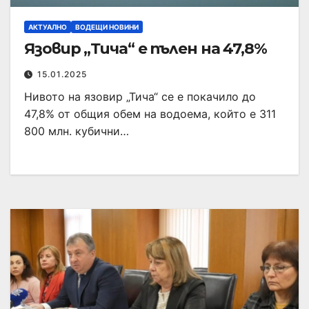
АКТУАЛНО
ВОДЕЩИ НОВИНИ
Язовир „Тича“ е пълен на 47,8%
15.01.2025
Нивото на язовир „Тича“ се е покачило до
47,8% от общия обем на водоема, който е 311
800 млн. кубични…