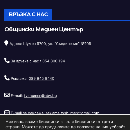
ВРЪЗКА С НАС
Общински Медиен Център
Адрес: Шумен 9700, ул. "Съединение" №105
За връзка с нас :
054 800 194
Реклама:
089 945 9440
E-mail:
tvshumen@abv.bg
E-mail за реклама:
reklama.tvshumen@gmail.com
Ние използваме бисквитки в т.ч. и бисквитки от трети
страни. Можете да продължите да ползвате нашия уебсайт