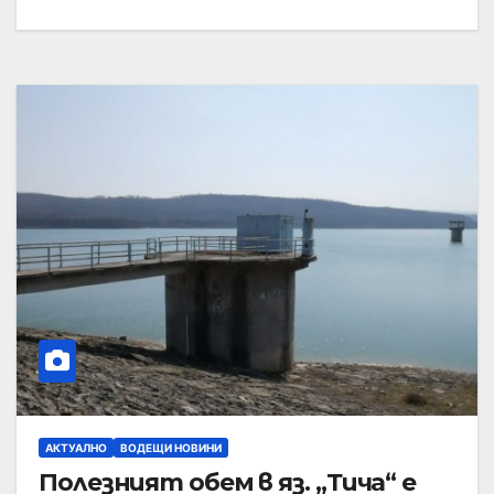
АКТУАЛНО
ВОДЕЩИ НОВИНИ
Полезният обем в яз. „Тича“ е