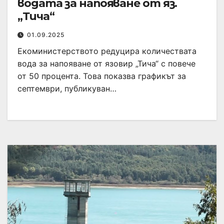
водата за напояване от яз.
„Тича“
01.09.2025
Екоминистерството редуцира количествата
вода за напояване от язовир „Тича“ с повече
от 50 процента. Това показва графикът за
септември, публикуван…