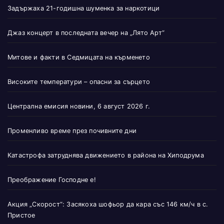
Задържаха 21-годишна шуменка за наркотици
Джаз концерт в последната вечер на „Лято Арт“
Митове и факти в Седмицата на кърменето
Високите температури – опасни за сърцето
Централна емисия новини, 6 август 2026 г.
Променливо време през почивните дни
Катастрофа затруднява движението в района на Хиподрума
Преображение Господне е!
Акция „Скорост“: Засякоха шофьор да кара със 146 км/ч в с.
Пристое