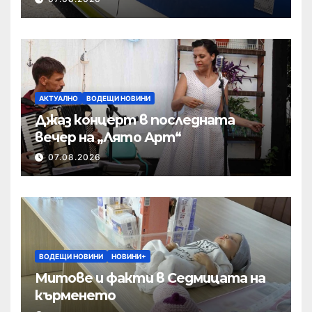
АКТУАЛНО
ВОДЕЩИ НОВИНИ
Джаз концерт в последната
вечер на „Лято Арт“
07.08.2026
ВОДЕЩИ НОВИНИ
НОВИНИ+
Митове и факти в Седмицата на
кърменето