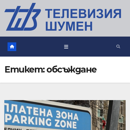
Етикет:
обсъждане